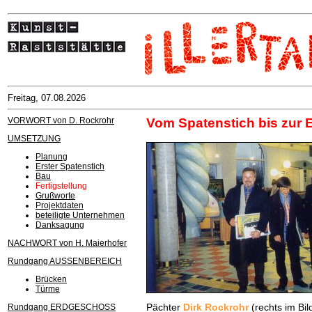
Freitag, 07.08.2026
VORWORT von D. Rockrohr
Vom Spatenstich bis zur 
UMSETZUNG
Planung
Erster Spatenstich
Bau
Fertigstellung
Grußworte
Projektdaten
beteiligte Unternehmen
Danksagung
NACHWORT von H. Maierhofer
Rundgang AUSSENBEREICH
Brücken
Türme
Pächter
Dirk Rockrohr
(rechts im Bil
Rundgang ERDGESCHOSS