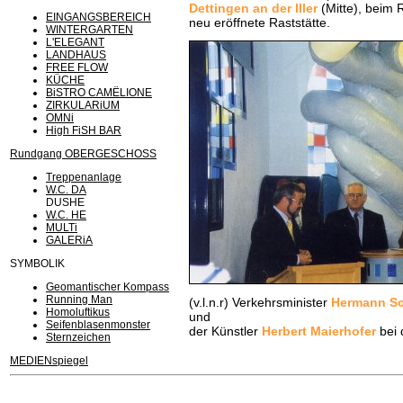
Dettingen an der Iller
(Mitte), beim
EINGANGSBEREICH
neu eröffnete Raststätte.
WINTERGARTEN
L'ELEGANT
LANDHAUS
FREE FLOW
KÜCHE
BiSTRO CAMËLIONE
ZIRKULARiUM
OMNi
High FiSH BAR
Rundgang OBERGESCHOSS
Treppenanlage
W.C. DA
DUSHE
W.C. HE
MULTi
GALERiA
SYMBOLIK
Geomantischer Kompass
Running Man
(v.l.n.r) Verkehrsminister
Hermann Sc
Homoluftikus
und
Seifenblasenmonster
der Künstler
Herbert Maierhofer
bei 
Sternzeichen
MEDIENspiegel